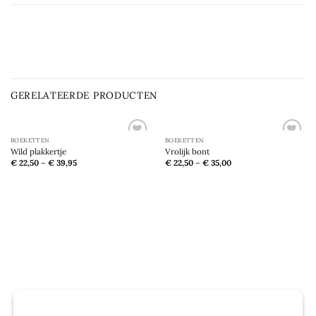
GERELATEERDE PRODUCTEN
BOEKETTEN
BOEKETTEN
Toevoegen
Toevoegen
Wild plakkertje
Vrolijk bont
aan
aan
€
22,50
–
€
39,95
€
22,50
–
€
35,00
verlanglijst
verlanglijst