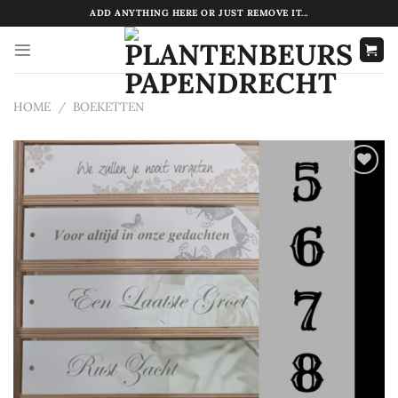
Ga
ADD ANYTHING HERE OR JUST REMOVE IT...
naar
inhoud
HOME
/
BOEKETTEN
Toevoegen
aan
verlanglijst