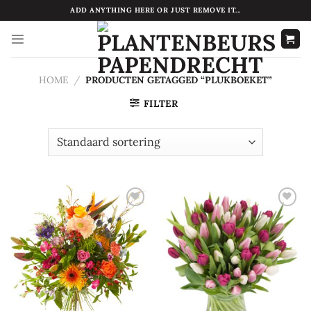
Ga
ADD ANYTHING HERE OR JUST REMOVE IT...
naar
inhoud
HOME
/
PRODUCTEN GETAGGED “PLUKBOEKET”
FILTER
Toevoegen
Toevoegen
aan
aan
verlanglijst
verlanglijst