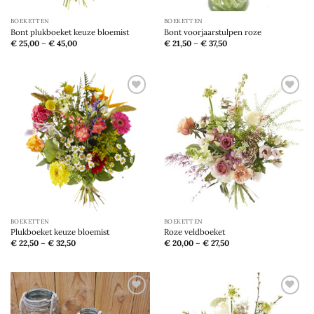
BOEKETTEN
BOEKETTEN
Bont plukboeket keuze bloemist
Bont voorjaarstulpen roze
€
25,00
–
€
45,00
€
21,50
–
€
37,50
Toevoegen
Toevoegen
aan
aan
verlanglijst
verlanglijst
BOEKETTEN
BOEKETTEN
Plukboeket keuze bloemist
Roze veldboeket
€
22,50
–
€
32,50
€
20,00
–
€
27,50
Toevoegen
Toevoegen
aan
aan