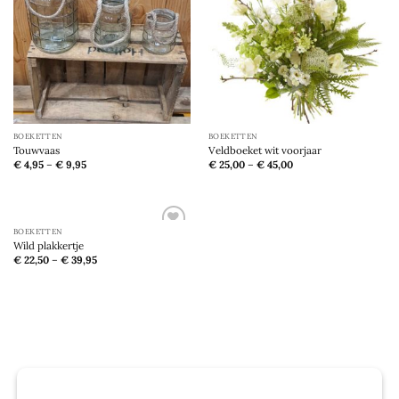
verlanglijst
verlanglijst
BOEKETTEN
BOEKETTEN
Touwvaas
Veldboeket wit voorjaar
€
4,95
–
€
9,95
€
25,00
–
€
45,00
BOEKETTEN
Toevoegen
Wild plakkertje
aan
€
22,50
–
€
39,95
verlanglijst