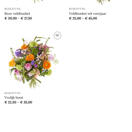
BOEKETTEN
BOEKETTEN
Roze veldboeket
Veldboeket wit voorjaar
€
20,00
–
€
27,50
€
25,00
–
€
45,00
Toevoegen
aan
verlanglijst
BOEKETTEN
Vrolijk bont
€
22,50
–
€
35,00