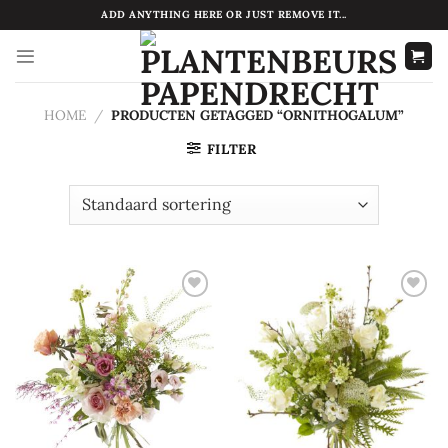
Ga
ADD ANYTHING HERE OR JUST REMOVE IT...
naar
inhoud
HOME
/
PRODUCTEN GETAGGED “ORNITHOGALUM”
FILTER
Toevoegen
Toevoegen
aan
aan
verlanglijst
verlanglijst