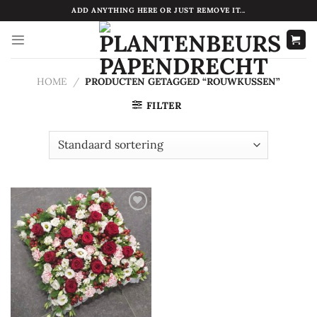
Ga
ADD ANYTHING HERE OR JUST REMOVE IT...
naar
inhoud
HOME
/
PRODUCTEN GETAGGED “ROUWKUSSEN”
FILTER
Toevoegen
aan
verlanglijst