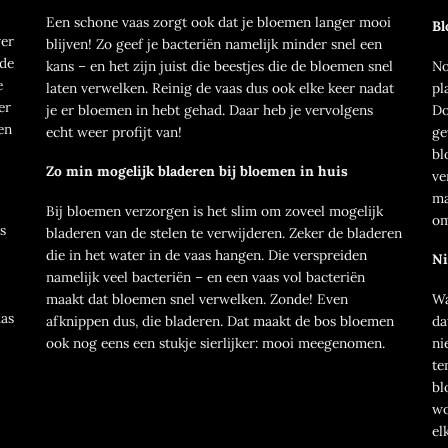
Een schone vaas zorgt ook dat je bloemen langer mooi
Bl
ver
blijven! Zo geef je bacteriën namelijk minder snel een
 de
kans – en het zijn juist die beestjes die de bloemen snel
No
e
laten verwelken. Reinig de vaas dus ook elke keer nadat
pl
er
je er bloemen in hebt gehad. Daar heb je vervolgens
Do
en
echt weer profijt van!
ge
bl
Zo min mogelijk bladeren bij bloemen in huis
ve
ma
Bij bloemen verzorgen is het slim om zoveel mogelijk
om
s
bladeren van de stelen te verwijderen. Zeker de bladeren
die in het water in de vaas hangen. Die verspreiden
Ni
namelijk veel bacteriën – en een vaas vol bacteriën
maakt dat bloemen snel verwelken. Zonde! Even
Wa
aas
afknippen dus, die bladeren. Dat maakt de bos bloemen
da
ook nog eens een stukje sierlijker: mooi meegenomen.
ni
te
bl
wo
el