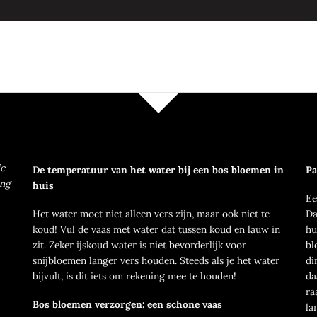
ie
De temperatuur van het water bij een bos bloemen in
Pa
ang
huis
Ee
Het water moet niet alleen vers zijn, maar ook niet te
Da
koud! Vul de vaas met water dat tussen koud en lauw in
hu
zit. Zeker ijskoud water is niet bevorderlijk voor
bl
snijbloemen langer vers houden. Steeds als je het water
di
bijvult, is dit iets om rekening mee te houden!
da
ra
Bos bloemen verzorgen: een schone vaas
la