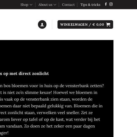
Shop
About us
Contact
Tips & tricks
WINKELWAGEN /
€
0,00
s op met direct zonlicht
n bos bloemen voor in huis op de vensterbank zetten?
t is niet zo’n slimme keuze! Hoewel we bloemen in
is vaak op de vensterbank zien staan, worden de
oemen daar niet bepaald gelukkig van. Bloemen die in
rect zonlicht staan, verwelken veel sneller. Zet ze
arom liever op tafel of op de kast, wat verder bij het
am vandaan. Zo doen ze het zeker een paar dagen
nger!