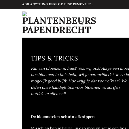
Ga
ADD ANYTHING HERE OR JUST REMOVE IT...
naar
inhoud
TIPS & TRICKS
Fan van bloemen in huis? Yes, wij ook! Als je een moo
bos bloemen in huis hebt, wil je natuurlijk dat ‘ie zo l
mogelijk goed blijft. Hoe krijg je dat voor elkaar? We
delen onze handige tips voor bloemen verzorgen:
ontdek ze allemaal!
De bloemstelen schuin afknippen
Misschien ben je liever lui dan moe en zet je een bos