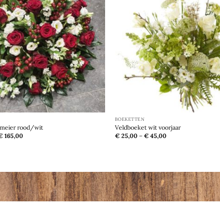
aan
verlanglijst
BOEKETTEN
meier rood/wit
Veldboeket wit voorjaar
€
165,00
€
25,00
–
€
45,00