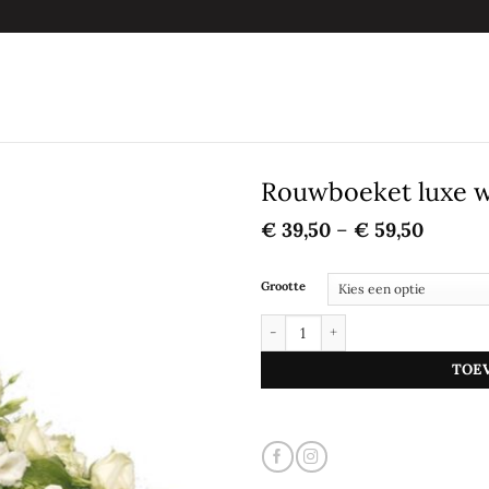
Rouwboeket luxe w
€
39,50
–
€
59,50
Grootte
Toevoegen
aan
Rouwboeket luxe wit aantal
verlanglijst
TOE