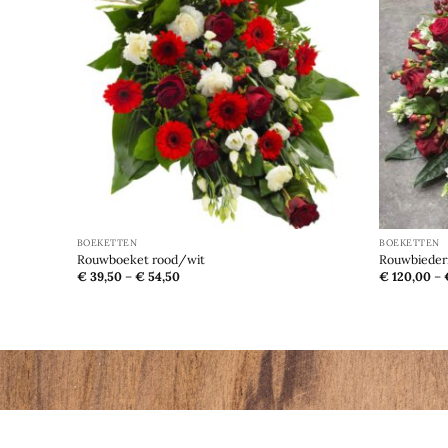
aan
verlanglijst
BOEKETTEN
BOEKETTEN
Rouwboeket rood/wit
Rouwbieder
€
39,50
–
€
54,50
€
120,00
–