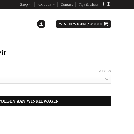
Shop
About us
Contact
Tips & tricks
WINKELWAGEN /
€
0,00
it
WISSEN
VOEGEN AAN WINKELWAGEN