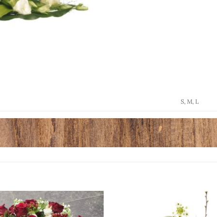
S, M, L
Toevoegen