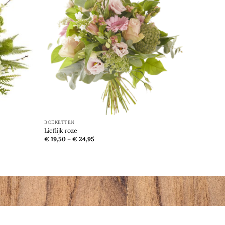
aan
aan
€
100,00
verlanglijst
verlanglijst
BOEKETTEN
Lieflijk roze
€
19,50
–
€
24,95