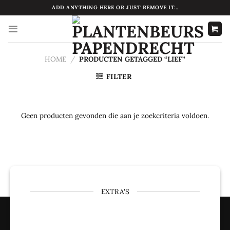
Ga
ADD ANYTHING HERE OR JUST REMOVE IT...
naar
inhoud
HOME
/
PRODUCTEN GETAGGED “LIEF”
FILTER
Geen producten gevonden die aan je zoekcriteria voldoen.
EXTRA'S